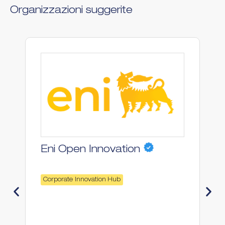
Organizzazioni suggerite
Eni Open Innovation
Corporate Innovation Hub
H