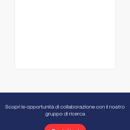
Fo
te
an
Pr
Fu
fi
te
In
Scopri le opportunità di collaborazione con il nostro
gruppo di ricerca