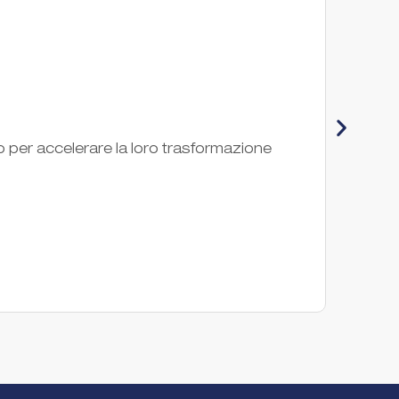
Ene
o per accelerare la loro trasformazione
Corpora