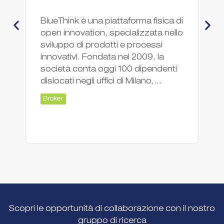
K
BlueThink è una piattaforma fisica di
open innovation, specializzata nello
Co
sviluppo di prodotti e processi
su
innovativi. Fondata nel 2009, la
co
società conta oggi 100 dipendenti
mo
dislocati negli uffici di Milano,...
di
Broker
"c
Br
Scopri le opportunità di collaborazione con il nostro
gruppo di ricerca