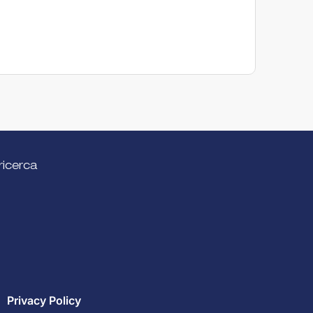
Tratta
esperi
Collect
ricerca
Privacy Policy