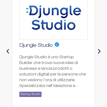
S
Djungle Studio
St
Djungle Studio è uno Startup
st
Builder che trova nuove idee di
cr
business e lancia prodotti o
cu
soluzioni digitali per le persone che
im
non vedono l'ora di utilizzarle.
am
Specializzata nell’ideazione e...
so
Startup Studio
St