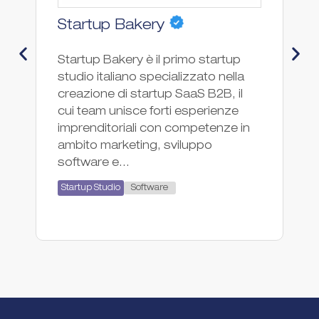
Startup Bakery
D
Startup Bakery è il primo startup
Dj
studio italiano specializzato nella
Bu
creazione di startup SaaS B2B, il
bu
cui team unisce forti esperienze
so
imprenditoriali con competenze in
no
ambito marketing, sviluppo
Sp
software e...
St
Software
Startup Studio