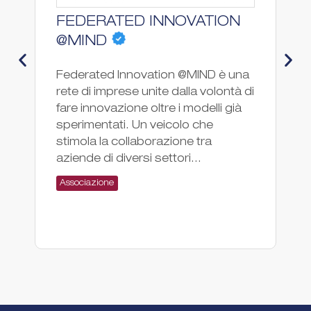
FEDERATED INNOVATION
C
N
@MIND
–
Federated Innovation @MIND è una
rete di imprese unite dalla volontà di
Il
fare innovazione oltre i modelli già
at
sperimentati. Un veicolo che
na
stimola la collaborazione tra
de
aziende di diversi settori...
po
Si
Associazione
Cl
H