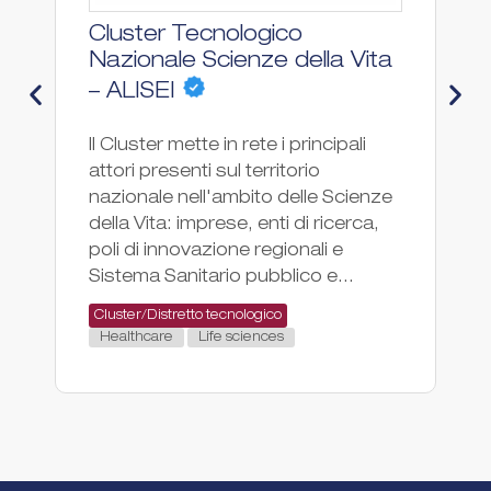
Cluster Tecnologico
I
Nazionale Scienze della Vita
– ALISEI
In
su
Il Cluster mette in rete i principali
un
attori presenti sul territorio
it
nazionale nell'ambito delle Scienze
in
della Vita: imprese, enti di ricerca,
in
poli di innovazione regionali e
sc
Sistema Sanitario pubblico e...
As
Cluster/Distretto tecnologico
Healthcare
Life sciences