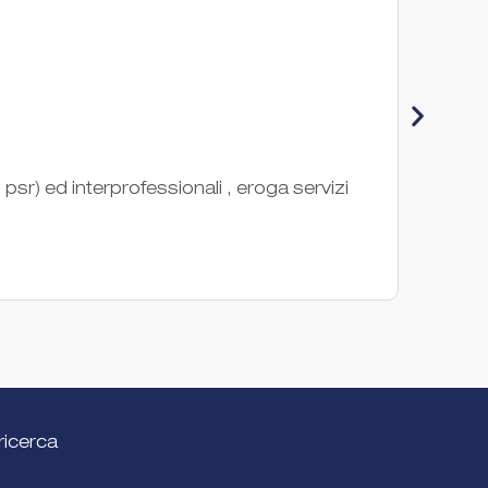
Con
sr) ed interprofessionali , eroga servizi
Il CO
nel ca
Ente di
ricerca