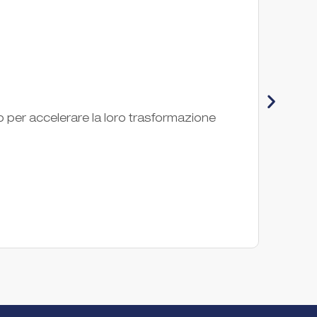
Ene
o per accelerare la loro trasformazione
Corpora