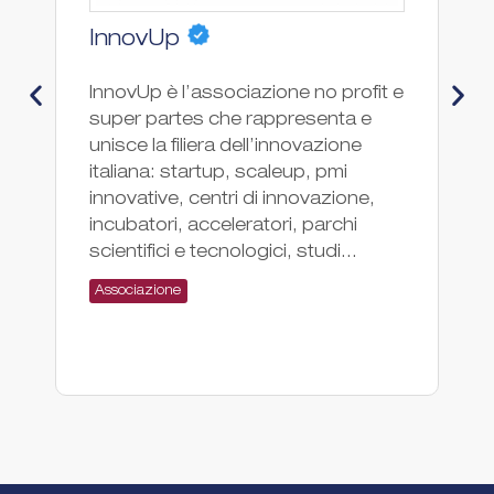
InnovUp
It
InnovUp è l’associazione no profit e
It
super partes che rappresenta e
It
unisce la filiera dell’innovazione
ve
italiana: startup, scaleup, pmi
in
innovative, centri di innovazione,
of
incubatori, acceleratori, parchi
PM
scientifici e tecnologici, studi...
As
Associazione