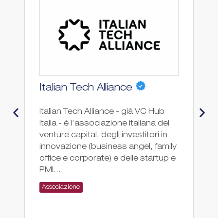
F
Italian Tech Alliance
@
Italian Tech Alliance - già VC Hub
Italia - è l’associazione italiana del
Fe
venture capital, degli investitori in
re
innovazione (business angel, family
fa
office e corporate) e delle startup e
sp
PMI...
st
az
Associazione
As