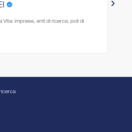
EI
Inn
a Vita: imprese, enti di ricerca, poli di
InnovU
innova
Associ
ricerca