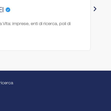
EI
Inn
a Vita: imprese, enti di ricerca, poli di
InnovU
innova
Associ
ricerca