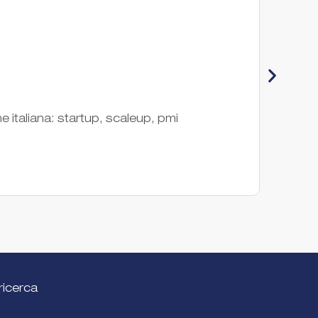
Ita
e italiana: startup, scaleup, pmi
Italia
office
Associ
ricerca