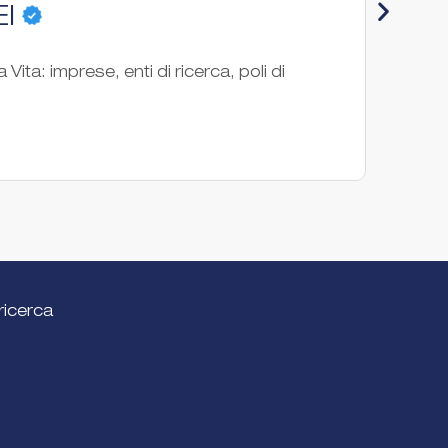
EI
Inn
a Vita: imprese, enti di ricerca, poli di
InnovU
innova
Associ
ricerca