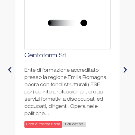
Centoform Srl
C
M
Ente di formazione accreditato
presso la regione Emilia Romagna
I
opera con fondi strutturali ( FSE,
T
psr) ed interprofessionali , eroga
è 
servizi formativi a disoccupati ed
sc
occupati, dirigenti. Opera nelle
sc
politiche...
de
de
Education
Ente di formazione
tu