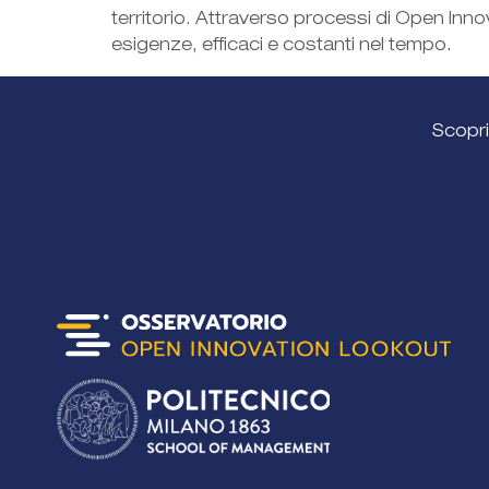
territorio. Attraverso processi di Open Inno
esigenze, efficaci e costanti nel tempo.
Scopri