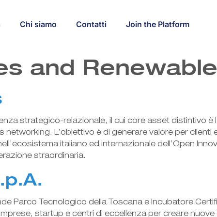
a
Chi siamo
Contatti
Join the Platform
ties and Renewabl
s
a strategico-relazionale, il cui core asset distintivo è 
ess networking. L’obiettivo è di generare valore per clien
nell’ecosistema italiano ed internazionale dell’Open Innova
perazione straordinaria.
.p.A.
rande Parco Tecnologico della Toscana e Incubatore Certif
mprese, startup e centri di eccellenza per creare nuove o