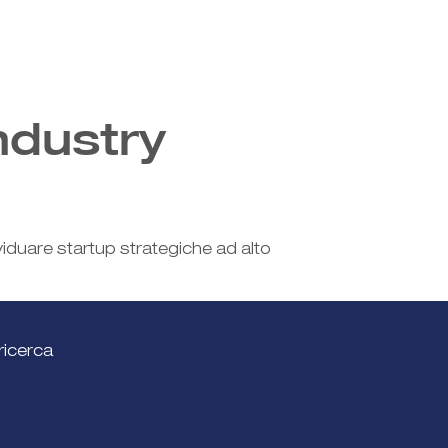
ndustry
viduare startup strategiche ad alto
ricerca