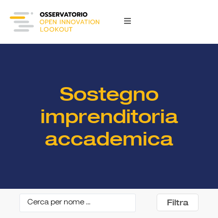
Sostegno
imprenditoria
accademica
Filtra